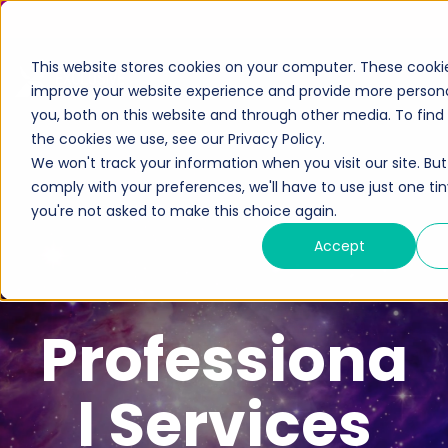
This website stores cookies on your computer. These cooki
improve your website experience and provide more personal
you, both on this website and through other media. To fin
the cookies we use, see our Privacy Policy.
Cybersecurity
We won't track your information when you visit our site. But 
Lösungen
comply with your preferences, we'll have to use just one tin
Ökosystem
you're not asked to make this choice again.
Services
Hersteller
Accept
Ressourcen
Partner
Wissensdatenbank
Partner werden
Unternehmen
Professiona
Medienportal
Partner Portal
Über uns
Anmeldung zum Newsletter
Exclusive Access
Karriere
l Services
Exclusive Access Anmeldung
Leadership-Team