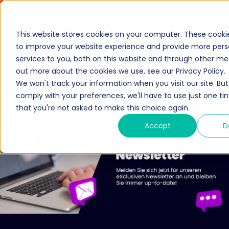
This website stores cookies on your computer. These cooki
to improve your website experience and provide more pers
services to you, both on this website and through other med
out more about the cookies we use, see our Privacy Policy.
Cybersecurity
We won't track your information when you visit our site. But 
Lösungen
comply with your preferences, we'll have to use just one ti
Ökosystem
that you're not asked to make this choice again.
Services
Hersteller
Accept
D
Ressourcen
Partner
Wissensdatenbank
Partner werden
Unternehmen
Medienzentrum
Partner Portal (X-OD)
Über uns
Anmeldung zum Newsletter
Exclusive Access
Karriere
Exclusive Access Anmeldung
Leadership-Team