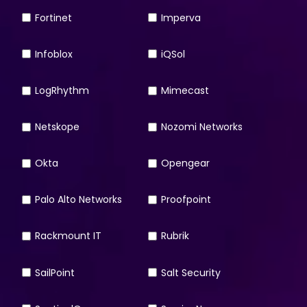
Fortinet
Imperva
Infoblox
iQSol
LogRhythm
Mimecast
Netskope
Nozomi Networks
Okta
Opengear
Palo Alto Networks
Proofpoint
Rackmount IT
Rubrik
SailPoint
Salt Security